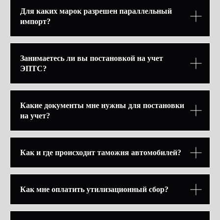
Для каких марок разрешен параллельный
импорт?
КОНТАКТЫ
Занимаетесь ли вы постановкой на учет
BLR_opt@mail.ru
Zhenya-vechorko@yandex.ru
ЭПТС?
Адрес: Ленинградский проспект,
д.36, стр.39, пом.43
Отдел продаж: +7 977 122 61 00 Олег
Какие документы мне нужны для постановки
Отдел продаж:
+
7 991 155 22 20
Евгений
на учет?
Отдел логистики: +375 44 776 06 07 Евгений
Бухгалтерия:
+7 925 924 50 94
Татьяна
Как и где происходит таможня автомобилей?
Как мне оплатить утилизационный сбор?